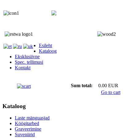
+372 5818 402
+372 5559 7692;
Esileht
Kataloog
Eksklusiivne
Spec. tellimusi
Kontakt
Sum total:
0.00 EUR
Go to cart
Kataloog
Laste mänguasjad
Köögitarbed
Graveerimine
Suveniirid