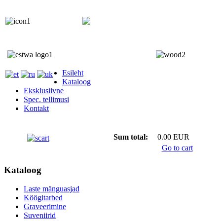
+372 5818 402
+372 5559 7692;
Esileht
Kataloog
Eksklusiivne
Spec. tellimusi
Kontakt
Sum total:
0.00 EUR
Go to cart
Kataloog
Laste mänguasjad
Köögitarbed
Graveerimine
Suveniirid